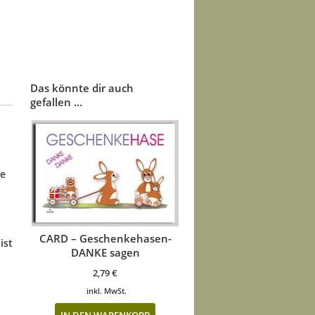
Das könnte dir auch
gefallen …
le
CARD – Geschenkehasen-
ist
DANKE sagen
2,79
€
inkl. MwSt.