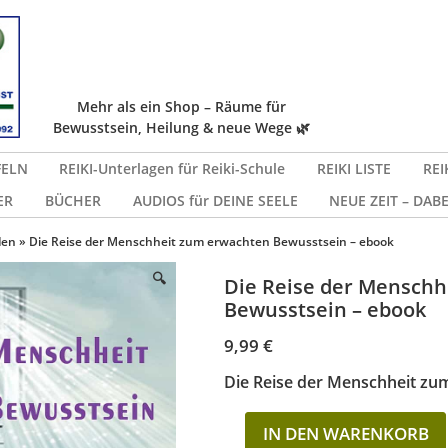
Mehr als ein Shop – Räume für
Bewusstsein, Heilung & neue Wege 🌿
FELN
REIKI-Unterlagen für Reiki-Schule
REIKI LISTE
REI
ER
BÜCHER
AUDIOS für DEINE SEELE
NEUE ZEIT – DABE
den
» Die Reise der Menschheit zum erwachten Bewusstsein – ebook
🔍
Die Reise der Mensch
Bewusstsein – ebook
9,99
€
Die Reise der Menschheit zu
IN DEN WARENKORB