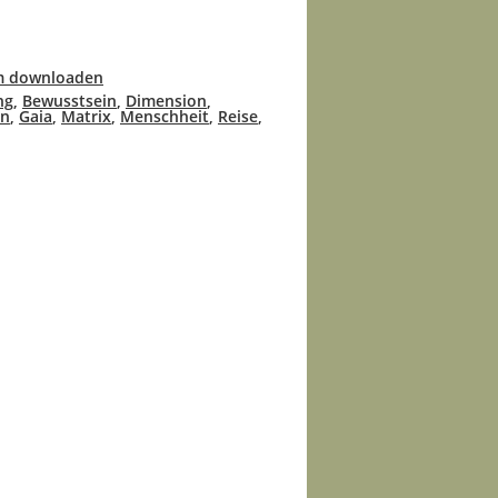
m downloaden
ng
,
Bewusstsein
,
Dimension
,
en
,
Gaia
,
Matrix
,
Menschheit
,
Reise
,