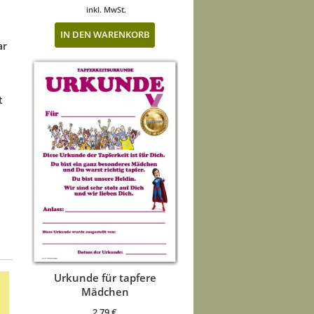
inkl. MwSt.
IN DEN WARENKORB
ar
t
Urkunde für tapfere
Mädchen
2,79
€