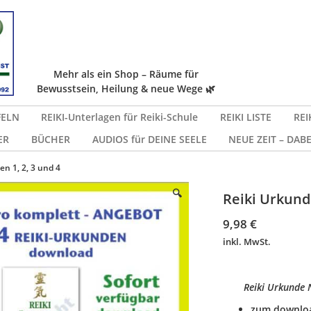
Mehr als ein Shop – Räume für
Bewusstsein, Heilung & neue Wege 🌿
FELN
REIKI-Unterlagen für Reiki-Schule
REIKI LISTE
REI
ER
BÜCHER
AUDIOS für DEINE SEELE
NEUE ZEIT – DABE
n 1, 2, 3 und 4
🔍
Reiki Urkunde
9,98
€
inkl. MwSt.
Reiki Urkunde N
zum downloa