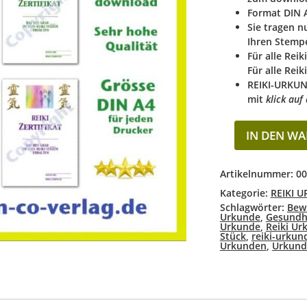
Format DIN A
Sie tragen 
Ihren Stempe
Für alle Reik
Für alle Reik
REIKI-URKUN
mit
klick au
IN DEN W
Artikelnummer:
00
Kategorie:
REIKI 
Schlagwörter:
Bew
Urkunde
,
Gesundh
Urkunde
,
Reiki Ur
Stück
,
reiki-urkun
Urkunden
,
Urkund