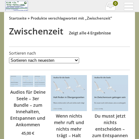
0
Startseite
» Produkte verschlagwortet mit „Zwischenzeit“
Zwischenzeit
Zeigt alle 4 Ergebnisse
Sortieren nach
Audios für Deine
Seele – 3er
Bundle – zum
Innehalten,
Wenn nichts
Du musst jetzt
Entspannen und
mehr ruft und
nichts
Ankommen
nichts mehr
entscheiden –
45,00
€
trägt – Halt
zum Entspannen