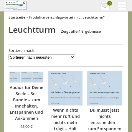
0
Startseite
» Produkte verschlagwortet mit „Leuchtturm“
Leuchtturm
Zeigt alle 4 Ergebnisse
Sortieren nach
Audios für Deine
Seele – 3er
Bundle – zum
Innehalten,
Wenn nichts
Du musst jetzt
Entspannen und
mehr ruft und
nichts
Ankommen
nichts mehr
entscheiden –
45,00
€
trägt – Halt
zum Entspannen