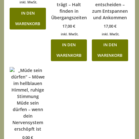
inkl. MwSt.
trägt – Halt
entscheiden –
finden in
zum Entspannen
IN DEN
Übergangszeiten
und Ankommen
WARENKORB
17,00
€
17,00
€
inkl. MwSt.
inkl. MwSt.
IN DEN
IN DEN
WARENKORB
WARENKORB
Müde sein
dürfen – wenn
dein
Nervensystem
erschöpft ist
0,00
€